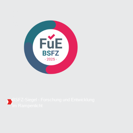
BSFZ-Siegel - Forschung und Entwicklung
im Rampenlicht