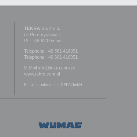
TEKRA
Sp. z o.o.
ul. Przemyslowa 1
PL – 66-620 Gubin
Telephone +48 661 416851
Telephone +48 661 416851
E-Mail info@tekra.com.pl
www.tekra.com.pl
Ein Unternehmen der DEPA GmbH