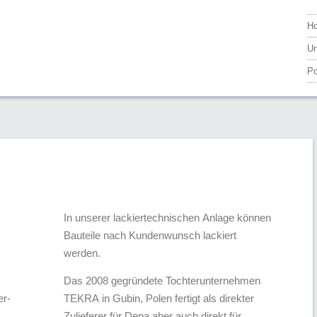
H
Un
Po
In unserer lackiertechnischen Anlage können
Bauteile nach Kundenwunsch lackiert
werden.
Das 2008 gegründete Tochterunternehmen
er­
TEKRA in Gubin, Polen fertigt als direkter
s
Zulieferer für Depa aber auch direkt für